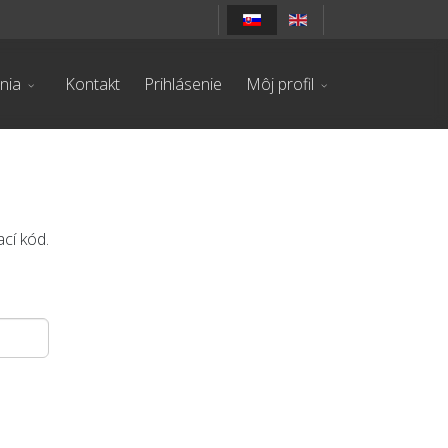
nia
Kontakt
Prihlásenie
Môj profil
cí kód.