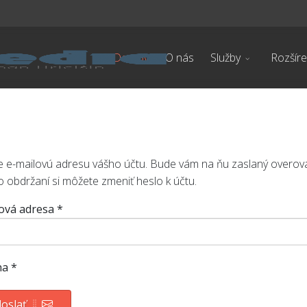
Domov
O nás
Služby
Rozšíre
e e-mailovú adresu vášho účtu. Bude vám na ňu zaslaný overova
o obdržaní si môžete zmeniť heslo k účtu.
ová adresa
*
ha
*
oslať