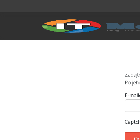
Zadajt
Po jeh
E-mail
Captc
Od