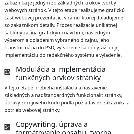
zákazníka je jedným zo základných krokov tvorby
webových stránok. V tejto etape realizujeme grafickú
časť webovej prezentácie, v rámci ktorej dolaďujeme
so zákazníkom detaily. Proces realizácie unikátnej
šablóny začína grafickými návrhmi, následným
výberom a doladením vybraného dizajnu, jeho
transformácia do PSD, vytvorenie šablóny, až po jej
implementáciu do redakčného systému a vyladenie.
Modulácia a implementácia
03
funkčných prvkov stránky
V tejto etape prebieha inštalácia a nastavenie
základných a nadštandardných funkcionalít stránky,
úpravy zdrojového kódu podľa požiadaviek zákazníka a
potrieb webovej stránky.
Copywriting, úprava a
04
formátovanie obsahu, tvorba