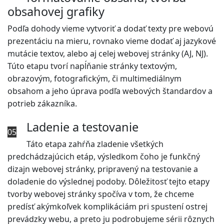
obsahovej grafiky
Podľa dohody vieme vytvoriť a dodať texty pre webovú
prezentáciu na mieru, rovnako vieme dodať aj jazykové
mutácie textov, alebo aj celej webovej stránky (AJ, NJ).
Túto etapu tvorí napĺňanie stránky textovým,
obrazovým, fotografickým, či multimediálnym
obsahom a jeho úprava podľa webových štandardov a
potrieb zákazníka.
Ladenie a testovanie
05
Táto etapa zahŕňa zladenie všetkých
predchádzajúcich etáp, výsledkom čoho je funkčný
dizajn webovej stránky, pripravený na testovanie a
doladenie do výslednej podoby. Dôležitosť tejto etapy
tvorby webovej stránky spočíva v tom, že chceme
predísť akýmkoľvek komplikáciám pri spustení ostrej
prevádzky webu, a preto ju podrobujeme sérii rôznych